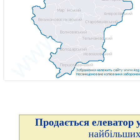
Продається елеватор у
найбільших