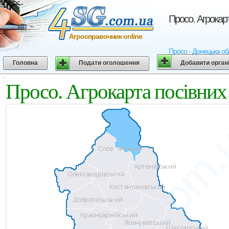
Просо. Агрокар
Агросправочник online
Просо - Донецька обл
Головна
Подати оголошення
Добавити орган
Просо. Агрокарта посівних